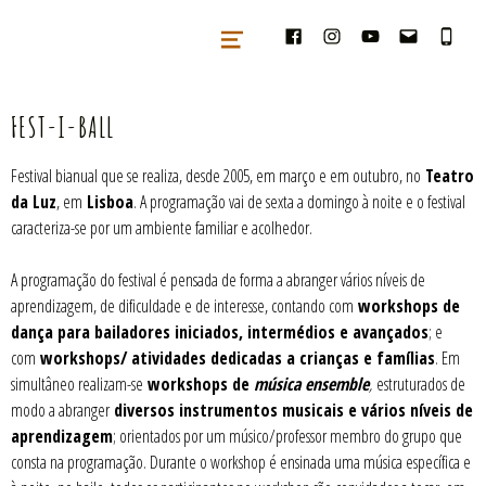
tradballs – cooperativa artes & cu
TRADBALLS – COOPERATIVA ARTES & CULTURA TRADICIONAIS
FEST-I-BALL
Festival bianual que se realiza, desde 2005, em março e em outubro, no
Teatro
da Luz
, em
Lisboa
. A programação vai de sexta a domingo à noite e o festival
caracteriza-se por um ambiente familiar e acolhedor.
A programação do festival é pensada de forma a abranger vários níveis de
aprendizagem, de dificuldade e de interesse, contando com
workshops de
dança para bailadores iniciados, intermédios e avançados
; e
com
workshops/ atividades dedicadas a crianças e famílias
. Em
simultâneo realizam-se
workshops de
música ensemble
,
estruturados de
modo a abranger
diversos instrumentos musicais e vários níveis de
aprendizagem
; orientados por um músico/professor membro do grupo que
consta na programação. Durante o workshop é ensinada uma música específica e