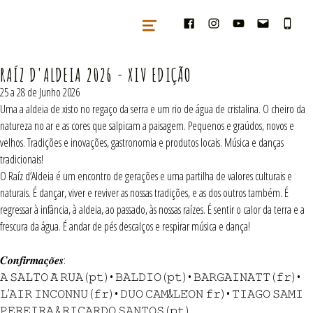
tradballs – cooperativa artes & cu
TRADBALLS – COOPERATIVA ARTES & CULTURA TRADICIONAIS
RAÍZ D'ALDEIA 2026 - XIV EDIÇÃO
25 a 28 de Junho 2026
Uma a aldeia de xisto no regaço da serra e um rio de água de cristalina. O cheiro da
natureza no ar e as cores que salpicam a paisagem. Pequenos e graúdos, novos e
velhos. Tradições e inovações, gastronomia e produtos locais. Música e danças
tradicionais!
O Raíz d’Aldeia é um encontro de gerações e uma partilha de valores culturais e
naturais. É dançar, viver e reviver as nossas tradições, e as dos outros também. É
regressar à infância, à aldeia, ao passado, às nossas raízes. É sentir o calor da terra e a
frescura da água. É andar de pés descalços e respirar música e dança!
𝑪𝒐𝒏𝒇𝒊𝒓𝒎𝒂𝒄̧𝒐̃𝒆𝒔:
𝙰 𝚂𝙰𝙻𝚃𝙾 𝙰̀ 𝚁𝚄𝙰 (𝚙𝚝) • 𝙱𝙰𝙻𝙳𝙸𝙾 (𝚙𝚝) • 𝙱𝙰𝚁𝙶𝙰𝙸𝙽𝙰𝚃𝚃 (𝚏𝚛) •
𝙻’𝙰𝙸𝚁 𝙸𝙽𝙲𝙾𝙽𝙽𝚄 (𝚏𝚛) • 𝙳𝚄𝙾 𝙲𝙰𝙼&𝙻𝙴́𝙾𝙽 𝚏𝚛) • 𝚃𝙸𝙰𝙶𝙾 𝚂𝙰𝙼𝙸
𝙿𝙴𝚁𝙴𝙸𝚁𝙰 & 𝚁𝙸𝙲𝙰𝚁𝙳𝙾 𝚂𝙰𝙽𝚃𝙾𝚂 (𝚙𝚝)