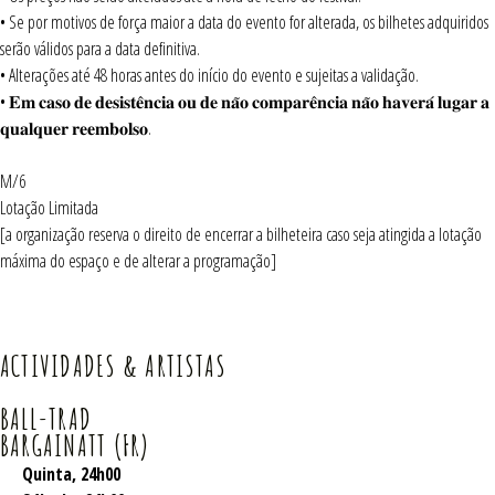
• Se por motivos de força maior a data do evento for alterada, os bilhetes adquiridos
serão válidos para a data definitiva.
• Alterações até 48 horas antes do início do evento e sujeitas a validação.
• 𝐄𝐦 𝐜𝐚𝐬𝐨 𝐝𝐞 𝐝𝐞𝐬𝐢𝐬𝐭𝐞̂𝐧𝐜𝐢𝐚 𝐨𝐮 𝐝𝐞 𝐧𝐚̃𝐨 𝐜𝐨𝐦𝐩𝐚𝐫𝐞̂𝐧𝐜𝐢𝐚 𝐧𝐚̃𝐨 𝐡𝐚𝐯𝐞𝐫𝐚́ 𝐥𝐮𝐠𝐚𝐫 𝐚
𝐪𝐮𝐚𝐥𝐪𝐮𝐞𝐫 𝐫𝐞𝐞𝐦𝐛𝐨𝐥𝐬𝐨.
M/6
Lotação Limitada
[a organização reserva o direito de encerrar a bilheteira caso seja atingida a lotação
máxima do espaço e de alterar a programação]
ACTIVIDADES & ARTISTAS
BALL-TRAD
BARGAINATT (FR)
Quinta
, 24h00