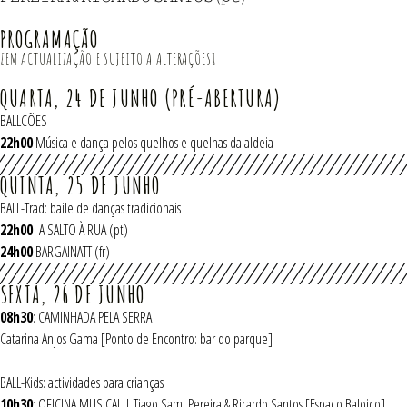
PROGRAMAÇÃO
[EM ACTUALIZAÇÃO E SUJEITO A ALTERAÇÕES]
QUARTA, 24 DE JUNHO (PRÉ-ABERTURA)
BALLCÕES
22h00
Música e dança pelos quelhos e quelhas da aldeia
QUINTA, 25 DE JUNHO
BALL-Trad: baile de danças tradicionais
22h00
A SALTO À RUA (pt)
24h00
BARGAINATT (fr)
SEXTA, 26 DE JUNHO
08h30
: CAMINHADA PELA SERRA
Catarina Anjos Gama [Ponto de Encontro: bar do parque]
BALL-Kids: actividades para crianças
10h30
: OFICINA MUSICAL | Tiago Sami Pereira & Ricardo Santos [Espaço Baloiço]