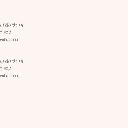
 à diversão e à
a isso à
vimentação num
 à diversão e à
a isso à
vimentação num